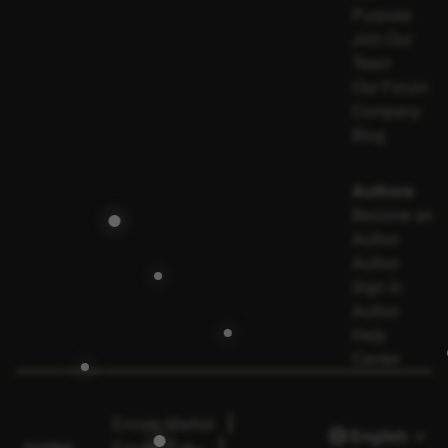
Purpose
Join Our
Team
Our Forum
Company
Blog
Authors
Become an
Author
Author
Sign In
Author
Help
Center
Envato Market
English
Envato Tuts+