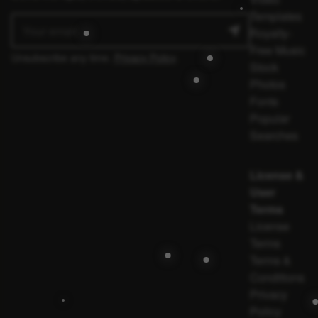
Templates
Royalty-
Free Music
Unsubscribe any time.
Privacy Policy
.
Stock
Photos
Fonts
Popular
Searches
License &
User
Terms
License
Terms
Terms &
Conditions
Privacy
Policy