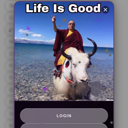
Tempat Main Slot Tema Eksklusif
Dunia Jackpot Online Modern
Portal Mesin Spin Masa Kini
Wahana Hiburan Slot Premium
Zona Reel Online Paling Seru
Platform Spin Otomatis Kekinian
Pusat Game Gulir Digital
Slot Virtual Nuansa Futuristik
Arena Hiburan Putar Berkelas
Tempat Spin Online Anti Membosankan
LOGIN
Komunitas Pecinta Reel Digital