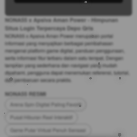
NONA55 x Apsiva Aman Power - Himpunan
Situs Login Terpercaya Depo Qris
NONA55 x Apsiva Aman Power merupakan portal
informasi yang menyajikan berbagai pembahasan
mengenai platform game digital, panduan penggunaan,
serta informasi fitur terbaru dalam satu tempat. Dengan
tampilan yang sederhana dan navigasi yang mudah
dipahami, pengguna dapat menemukan referensi, tutorial,
dan pembaruan secara praktis.
NONA55 RESMI
Arena Spin Digital Paling Favorit
Pusat Hiburan Reel Interaktif
Game Putar Virtual Penuh Sensasi